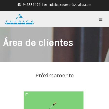
☎
943551494
| ✉
zulaika@asesoriazulaika.com
Área de clientes
Próximamente