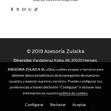
© 2019 Asesoría Zulaika
Dirección:
Kardaberaz Kalea, 68, 20120 Hernani,
Gipuzkoa, España
ASESORIA ZULAICA SL
utiliza cookies propias y terceros para
obtener datos estadísticos de la navegación de nuestros
☎
943551494
| ✉
zulaika@asesoriazulaika.com
usuarios y mejorar nuestros servicios. Puedes configurar tus
Aviso legal
|
Política de privacidad
preferencias a través del botón “Configurar” o obtener más
información en nuestra
política de cookies
.
Política de cookies
Gestión de cookies
Configurar
Rechazar
Aceptar